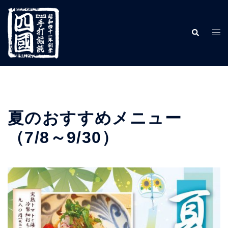
コ
ン
検
ト
テ
索
グ
ン
ル
ツ
メ
へ
ニ
ス
ュ
キ
夏のおすすめメニュー
ー
ッ
（7/8～9/30）
プ