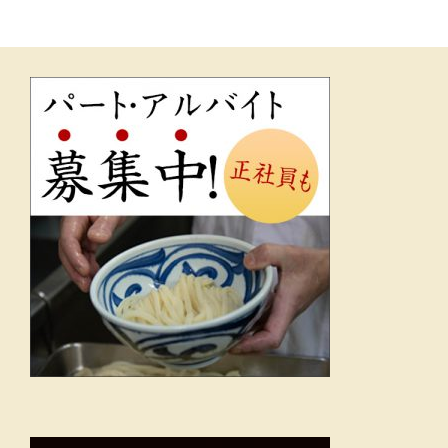
ー
シ
ョ
ン