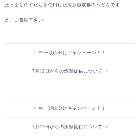
たっぷりのすだちを使用した清涼感抜群のうどんです
是非ご賞味下さい!!
投
牛一頭山分けキャンペーン！！
稿
ナ
7月12日からの酒類提供について
ビ
ゲ
ー
シ
投
ョ
牛一頭山分けキャンペーン！！
稿
ン
ナ
7月12日からの酒類提供について
ビ
ゲ